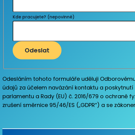
Kde pracujete? (nepovinné)
Odeslat
Odesláním tohoto formuláře uděluji Odborovému 
údajů za účelem navázání kontaktu a poskytnutí 
parlamentu a Rady (EU) č. 2016/679 o ochraně f
zrušení směrnice 95/46/ES („GDPR“) a se zákonem 