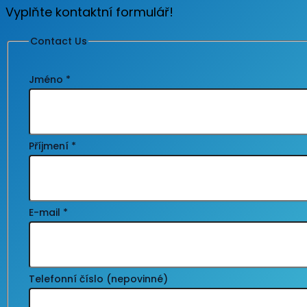
Vyplňte kontaktní formulář!
Contact Us
Jméno
*
Příjmení
*
E-mail
*
Telefonní číslo (nepovinné)